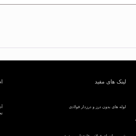
لینک های مفید
ا
لوله های بدون درز و درزدار فولادی
آد
تجار
شیر پروانه ای فولاد و فلنجدار و ویفری