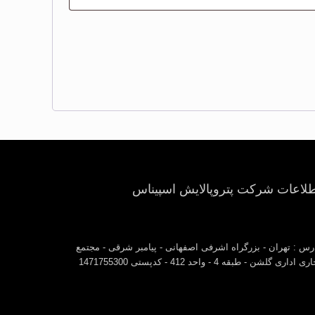
طلاعات شرکت پتروپالایش اسپیناس
رس : تهران - بزرگراه اشرفی اصفهانی - پیامبر شرقی - مجتمع
ی اداری گلشن - طبقه 4 - واحد 412 - کدپستی 1471755300