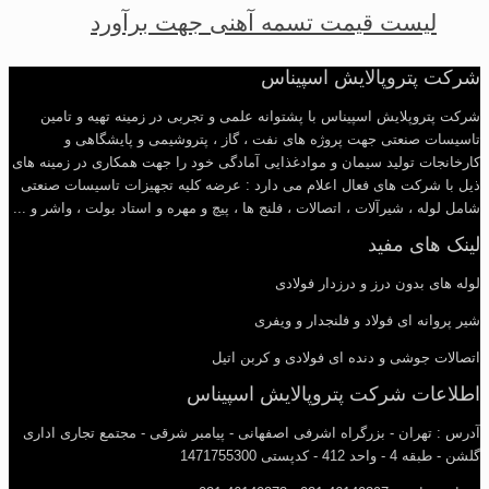
لیست قیمت تسمه آهنی جهت برآورد
شرکت پتروپالایش اسپیناس
شرکت پتروپلایش اسپیناس با پشتوانه علمی و تجربی در زمینه تهیه و تامین
تاسیسات صنعتی جهت پروژه های نفت ، گاز ، پتروشیمی و پایشگاهی و
کارخانجات تولید سیمان و موادغذایی آمادگی خود را جهت همکاری در زمینه های
ذیل با شرکت های فعال اعلام می دارد : عرضه کلیه تجهیزات تاسیسات صنعتی
شامل لوله ، شیرآلات ، اتصالات ، فلنج ها ، پیچ و مهره و استاد بولت ، واشر و ...
لینک های مفید
لوله های بدون درز و درزدار فولادی
شیر پروانه ای فولاد و فلنجدار و ویفری
اتصالات جوشی و دنده ای فولادی و کربن اتیل
اطلاعات شرکت پتروپالایش اسپیناس
آدرس : تهران - بزرگراه اشرفی اصفهانی - پیامبر شرقی - مجتمع تجاری اداری
گلشن - طبقه 4 - واحد 412 - کدپستی 1471755300