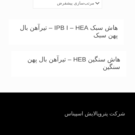
هاش سبک IPB I – HEA – تیرآهن بال
پهن سبک
هاش سنگین HEB – تیرآهن بال پهن
سنگین
شرکت پتروپالایش اسپیناس