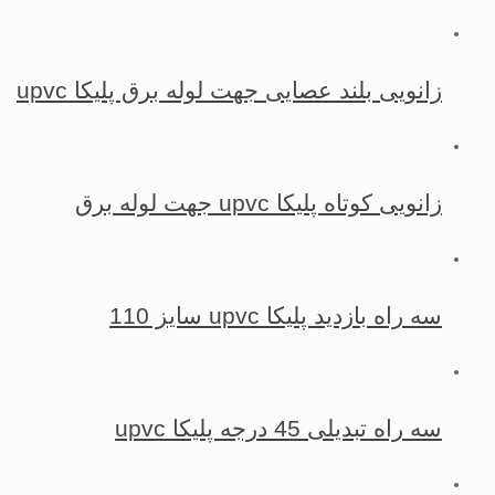
زانویی بلند عصایی جهت لوله برق پلیکا upvc
زانویی کوتاه پلیکا upvc جهت لوله برق
سه راه بازدید پلیکا upvc سایز 110
سه راه تبدیلی 45 درجه پلیکا upvc