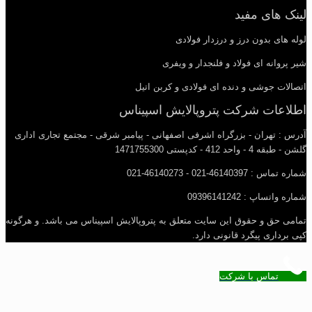
لینک های مفید
لوله های بدون درز و درزدار فولادی
شیر پروانه ای فولاد و فلنجدار و ویفری
اتصالات جوشی و دنده ای فولادی و کربن اتیل
اطلاعات شرکت پتروپالایش اسپیناس
آدرس : تهران - بزرگراه اشرفی اصفهانی - پیامبر شرقی - مجتمع تجاری اداری
گلشن - طبقه 4 - واحد 412 - کدپستی 1471755300
شماره تماس : 46140397-021 - 46140273-021
شماره واتساپ : 09396141242
تمامی حق و حقوق این سایت متعلق به پتروپالایش اسپیناس می باشد. و هرگونه
کپی برداری پیگرد قانونی دارد.
تماس با شرکت