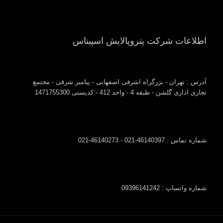
اطلاعات شرکت پتروپالایش اسپیناس
آدرس : تهران - بزرگراه اشرفی اصفهانی - پیامبر شرقی - مجتمع
تجاری اداری گلشن - طبقه 4 - واحد 412 - کدپستی 1471755300
شماره تماس : 46140397-021 - 46140273-021
شماره واتساپ : 09396141242