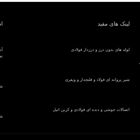
لینک های مفید
ا
لوله های بدون درز و درزدار فولادی
آد
تجار
شیر پروانه ای فولاد و فلنجدار و ویفری
شماره
اتصالات جوشی و دنده ای فولادی و کربن اتیل
شما