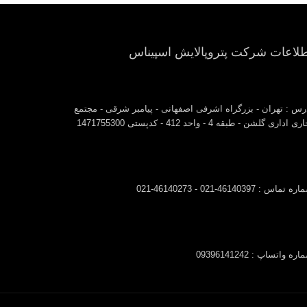
طلاعات شرکت پتروپالایش اسپیناس
رس : تهران - بزرگراه اشرفی اصفهانی - پیامبر شرقی - مجتمع
ی اداری گلشن - طبقه 4 - واحد 412 - کدپستی 1471755300
 تماس : 46140397-021 - 46140273-021
ره واتساپ : 09396141242