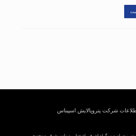
طلاعات شرکت پتروپالایش اسپیناس
رس : تهران - بزرگراه اشرفی اصفهانی - پیامبر شرقی - مجتمع