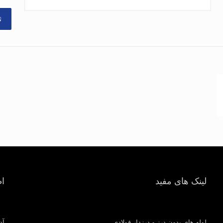
لینک های مفید
ا
لوله های بدون درز و درزدار فولادی
آد