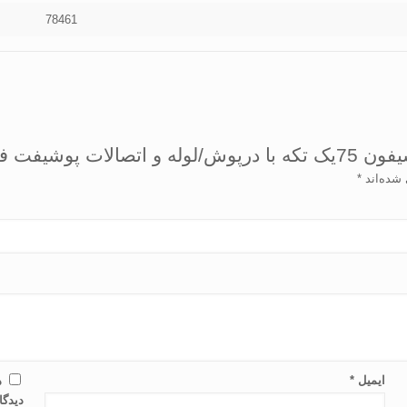
78461
ابی نیوفلکس”
 شده‌اند
*
ایمیل
*
ذ
دیدگا