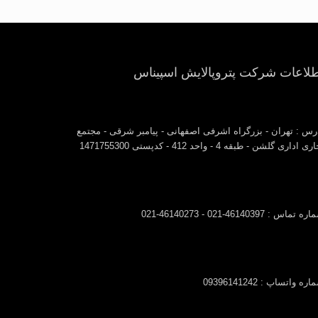
طلاعات شرکت پتروپالایش اسپیناس
رس : تهران - بزرگراه اشرفی اصفهانی - پیامبر شرقی - مجتمع
ی اداری گلشن - طبقه 4 - واحد 412 - کدپستی 1471755300
 تماس : 46140397-021 - 46140273-021
ره واتساپ : 09396141242