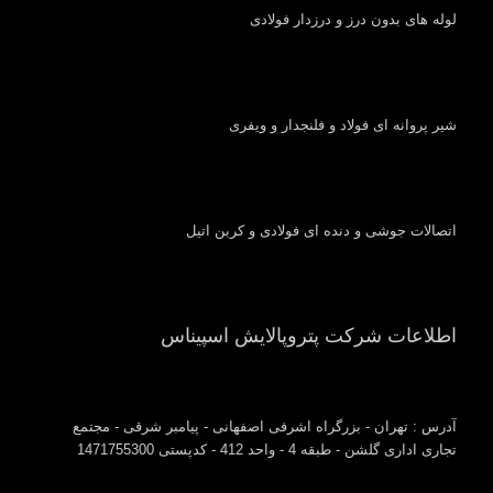
لوله های بدون درز و درزدار فولادی
شیر پروانه ای فولاد و فلنجدار و ویفری
اتصالات جوشی و دنده ای فولادی و کربن اتیل
اطلاعات شرکت پتروپالایش اسپیناس
آدرس : تهران - بزرگراه اشرفی اصفهانی - پیامبر شرقی - مجتمع
تجاری اداری گلشن - طبقه 4 - واحد 412 - کدپستی 1471755300