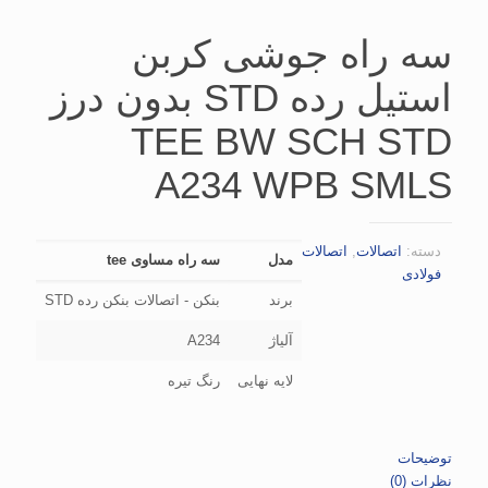
سه راه جوشی كربن
استیل رده STD بدون درز
TEE BW SCH STD
A234 WPB SMLS
دسته:
اتصالات
,
اتصالات
مدل
سه راه مساوی tee
فولادی
برند
بنکن - اتصالات بنکن رده STD
آلیاژ
A234
لایه نهایی
رنگ تیره
توضیحات
نظرات (0)