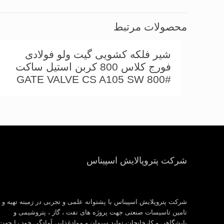
محصولات مرتبط
شیر فلكه کشویی گیت ولو فولادی
فورج کلاس 800 کربن استیل ساکت
GATE VALVE CS A105 SW 800#
شرکت پتروپالایش اسپیناس
شرکت پتروپلایش اسپیناس با پشتوانه علمی و تجربی در زمینه تهیه و
تامین تاسیسات صنعتی جهت پروژه های نفت ، گاز ، پتروشیمی و
پایشگاهی و کارخانجات تولید سیمان و موادغذایی آمادگی خود را جهت