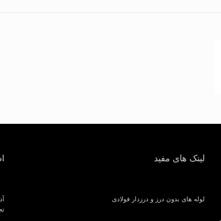
لینک های مفید
ا
لوله های بدون درز و درزدار فولادی
آد
تجار