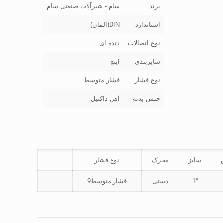
برند
سام - شیرآلات صنعتی سام
استاندارد
DIN(آلمان)
نوع اتصالات
دنده ای
سایزبندی
اینچ
نوع فشار
فشار متوسط
جنس بدنه
آهن داکتیل
سایز
محرک
نوع فشار
“1
دستی
فشار متوسط9