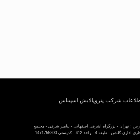
طلاعات شرکت پتروپالایش اسپیناس
رس : تهران - بزرگراه اشرفی اصفهانی - پیامبر شرقی - مجتمع
ی اداری گلشن - طبقه 4 - واحد 412 - کدپستی 1471755300