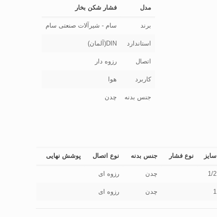
مدل
فشار شکن بخار
برند
سام - شیرآلات صنعتی سام
استاندارد
DIN(آلمان)
اتصال
رزوه دار
کاربرد
هوا
جنس بدنه
چدن
سایز
نوع فشار
جنس بدنه
نوع اتصال
پوشش نهایی
1/2
چدن
رزوه ای
1
چدن
رزوه ای