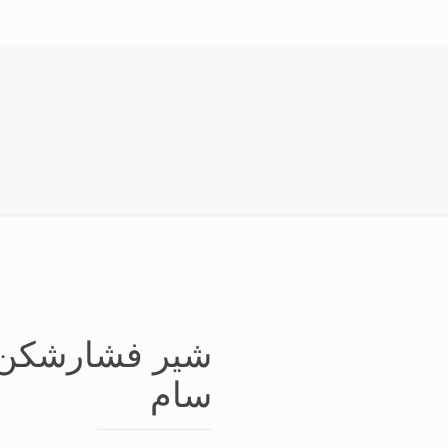
شیر فشارشکن ب
سام