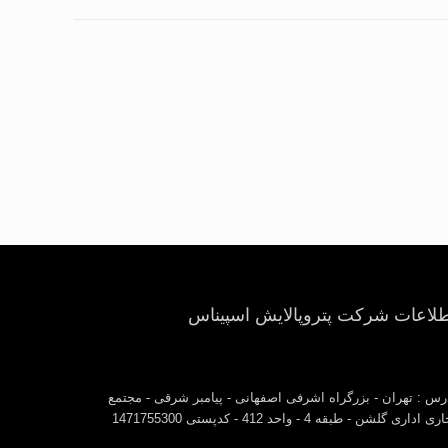
طلاعات شرکت پتروپالایش اسپیناس
رس : تهران - بزرگراه اشرفی اصفهانی - پیامبر شرقی - مجتمع
ی اداری گلشن - طبقه 4 - واحد 412 - کدپستی 1471755300