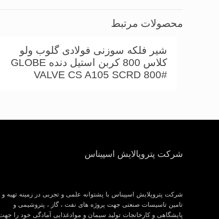
محصولات مرتبط
شیر فلكه سوزنی فولادی گلوب ولو
کلاس 800 کربن استیل دنده GLOBE
VALVE CS A105 SCRD 800#
شرکت پتروپالایش اسپیناس
شرکت پتروپلایش اسپیناس با پشتوانه علمی و تجربی در زمینه تهیه و
تامین تاسیسات صنعتی جهت پروژه های نفت ، گاز ، پتروشیمی و
پایشگاهی و کارخانجات تولید سیمان و موادغذایی آمادگی خود را جهت