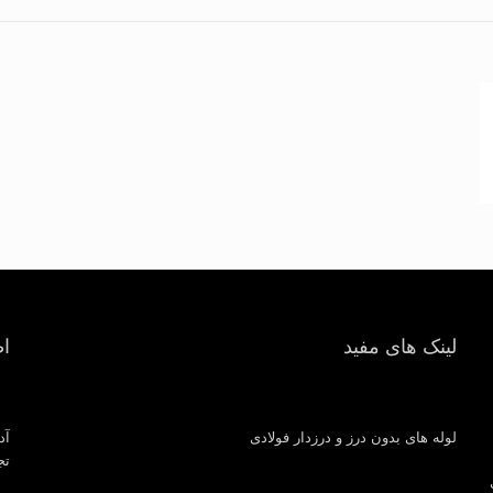
لینک های مفید
ا
لوله های بدون درز و درزدار فولادی
آد
تجار