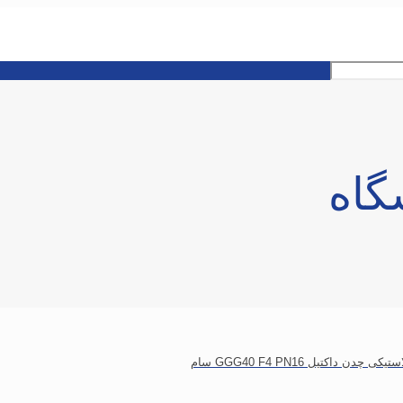
گاه
ن داکتیل GGG40 F4 PN16 سام