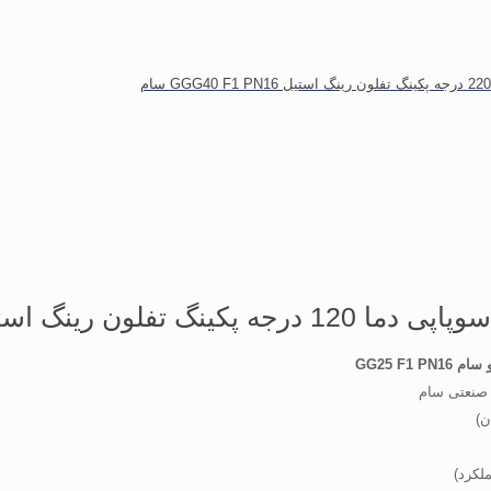
نگ تفلون رینگ استیل GG25 F1 PN16 سام
GG25 F1 PN
 صنعتی سام
لکرد)