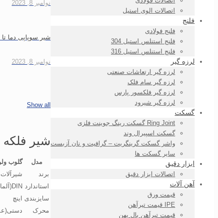
اتصالات فولادی
نوامبر 8, 2023
اتصالات الوی استیل
فلنج
فلنج فولادی
شیر سوپاپی دما تا 220 درجه پکینگ تفلون رینگ استیل GGG40 F1 PN16 سام
فلنج استنلس استیل 304
فلنج استنلس استیل 316
لرزه گیر
نوامبر 8, 2023
لرزه گیر ارتعاشات صنعتی
لرزه گیر سام فلک
لرزه گیر فلکسور پارس
لرزه گیر شیرود
Show all
گسکت
Ring Joint گسکت رینگ جوینت فلزی
گسکت اسپیرال وند
شیر فلکه سوپاپی دما 120 درجه پکی
واشر گسکت گرینگریت – گرافیت و نان آزبست
سایر گسکت ها
مدل
گلوب ولو سام 16
ابزار دقیق
برند
شیرآلات
اتصالات ابزار دقیق
آهن آلات
استاندارد
DIN(آلمان)
قیمت ورق
سایزبندی
اینچ
IPE قیمت تیرآهن
محرک
دستی(عم
قیمت تیرآهن بال پهن