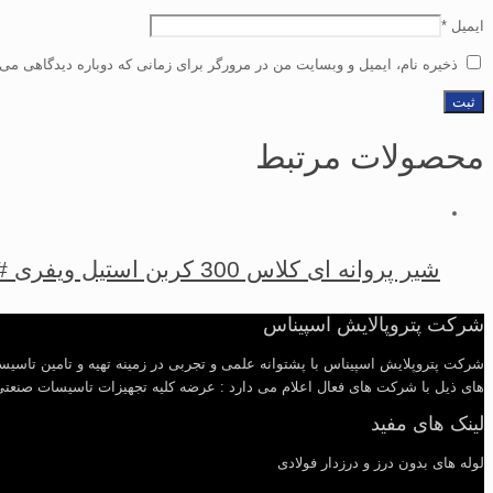
ایمیل
*
ذخیره نام، ایمیل و وبسایت من در مرورگر برای زمانی که دوباره دیدگاهی می‌
محصولات مرتبط
شیر پروانه ای کلاس 300 کربن استیل ویفری BUTTERFLY VALVE CS A216 WCB WAFER TYPE 300#
شرکت پتروپالایش اسپیناس
شرکت پتروپلایش اسپیناس با پشتوانه علمی و تجربی در زمینه تهیه و تامین تاسی
های ذیل با شرکت های فعال اعلام می دارد : عرضه کلیه تجهیزات تاسیسات صنعتی شام
لینک های مفید
لوله های بدون درز و درزدار فولادی