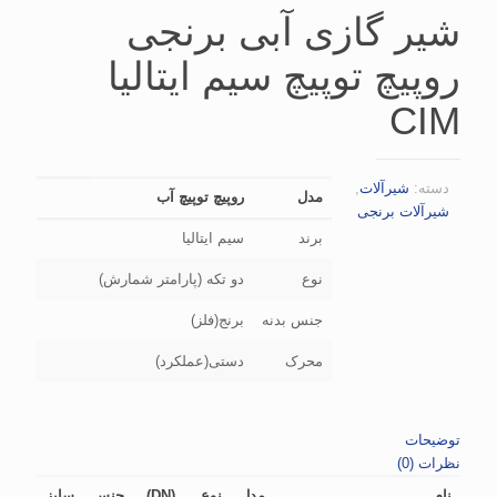
شیر گازی آبی برنجی
روپیچ توپیچ سیم ایتالیا
CIM
دسته:
شیرآلات
,
مدل
روپیچ توپیچ آب
شیرآلات برنجی
برند
سیم ایتالیا
نوع
دو تکه (پارامتر شمارش)
جنس بدنه
برنج(فلز)
محرک
دستی(عملکرد)
توضیحات
نظرات (0)
نام
مدل
نوع
(DN)
جنس
سایز