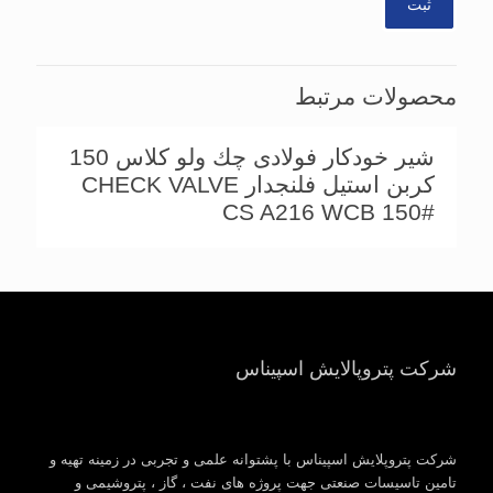
محصولات مرتبط
شیر خودکار فولادی چك ولو کلاس 150
کربن استیل فلنجدار CHECK VALVE
CS A216 WCB 150#
شرکت پتروپالایش اسپیناس
شرکت پتروپلایش اسپیناس با پشتوانه علمی و تجربی در زمینه تهیه و
تامین تاسیسات صنعتی جهت پروژه های نفت ، گاز ، پتروشیمی و