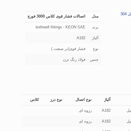
30
مدل
اتصالات فشار قوی کلاس 3000 فورج
برند
bothwell fittings - KEON SAE
آلیاژ
A182
نوع
فشار قوی(در صنعت )
جنس
فولاد زنگ نزن
آلیاژ
نوع اتصال
نوع درز
کلاس
یل
A182
رزوه ای
یل
A182
رزوه ای