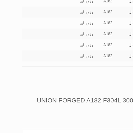
یل
A182
رزوه ای
یل
A182
رزوه ای
یل
A182
رزوه ای
یل
A182
رزوه ای
یل
A182
رزوه ای
یل
A182
رزوه ای
اولین کسی باشید که دیدگاهی می نویسد “مهره ماسوره استنلس استیل 304 فورج دنده کلاس 3000 UNION FORGED A182 F304L