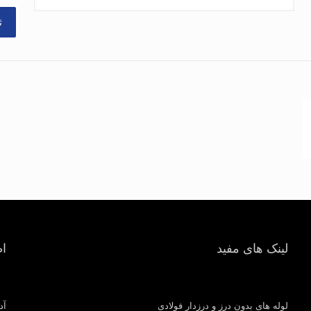
لینک های مفید
ا
لوله های بدون درز و درزدار فولادی
آد