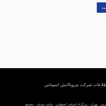
طلاعات شرکت پتروپالایش اسپیناس
رس : تهران - بزرگراه اشرفی اصفهانی - پیامبر شرقی - مجتمع