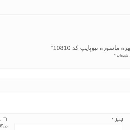
اسوره نیوپایپ کد 10810”
 شده‌اند
*
ایمیل
*
ذ
دیدگا