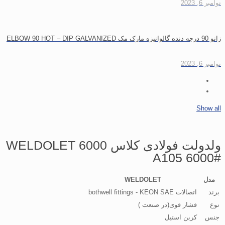
نوامبر 6, 2023
زانو 90 درجه دنده گالوانیزه مارک مک ELBOW 90 HOT – DIP GALVANIZED
نوامبر 6, 2023
Show all
ولدولت فولادی کلاس 6000 WELDOLET
A105 6000#
مدل
WELDOLET
برند
اتصالات bothwell fittings - KEON SAE
نوع
فشار قوی(در صنعت )
جنس
کربن استیل