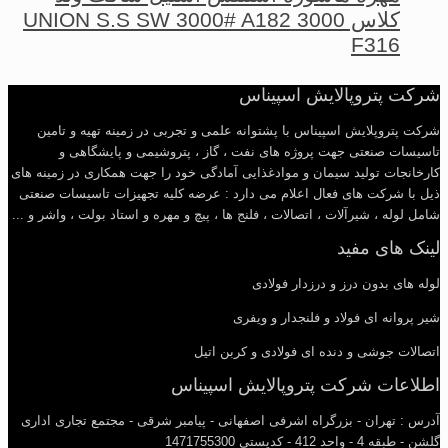
کلاس 3000 UNION S.S SW 3000# A182
F316
شرکت پتروپالایش اسپیناس
شرکت پتروپلایش اسپیناس با پشتوانه علمی و تجربی در زمینه تهیه و تامین
تاسیسات صنعتی جهت پروژه های نفت ، گاز ، پتروشیمی و پایشگاهی و
کارخانجات تولید سیمان و موادغذایی آمادگی خود را جهت همکاری در زمینه های
ذیل با شرکت های فعال اعلام می دارد : عرضه کلیه تجهیزات تاسیسات صنعتی
شامل لوله ، شیرآلات ، اتصالات ، فلنج ها ، پیچ و مهره و استاد بولت ، واشر و ...
لینک های مفید
لوله های بدون درز و درزدار فولادی
شیر پروانه ای فولاد و فلنجدار و ویفری
اتصالات جوشی و دنده ای فولادی و کربن اتیل
اطلاعات شرکت پتروپالایش اسپیناس
آدرس : تهران - بزرگراه اشرفی اصفهانی - پیامبر شرقی - مجتمع تجاری اداری
گلشن - طبقه 4 - واحد 412 - کدپستی 1471755300