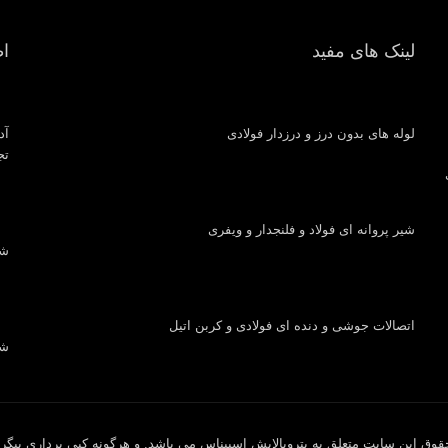
لینک های مفید
ا
لوله های بدون درز و درزدار فولادی
آد
تجار
شیر پروانه ای فولاد و فلنجدار و ویفری
شماره
اتصالات جوشی و دنده ای فولادی و کربن اتیل
شما
وق این سایت متعلق به پتروپالایش اسپیناس می باشد. و هرگونه کپی برداری پیگرد 