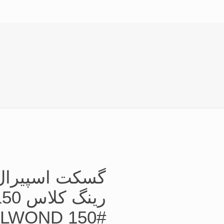
گسکت اسپیرال و
ALWOND 150#