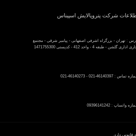
طلاعات شرکت پتروپالایش اسپیناس
رس : تهران - بزرگراه اشرفی اصفهانی - پیامبر شرقی - مجتمع
ی اداری گلشن - طبقه 4 - واحد 412 - کدپستی 1471755300
 تماس : 46140397-021 - 46140273-021
ره واتساپ : 09396141242
قانونی دارد.