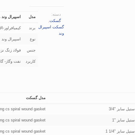
دسته:
مدل
اسپیرال وند 
گسکت
,
گسکت اسپیرال
برند
کیمیافراور-ال
وند
نوع
اسپیرال وند
جنس
فولاد زنگ نز
کاربرد
نفت وگاز- گا
مدل گسکت
ring cs spiral wound gasket
ring cs spiral wound gasket
ring cs spiral wound gasket